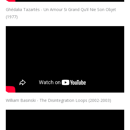
Ghédalia Tazartès - Un Amour Si Grand Qu’il Nie Son Objet
(1977)
William Basinski - The Disintegration Loops (2002-2003)