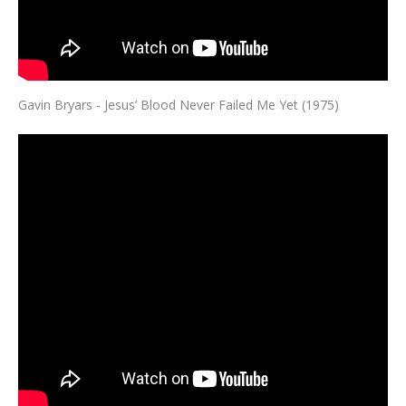
Gavin Bryars - Jesus’ Blood Never Failed Me Yet (1975)